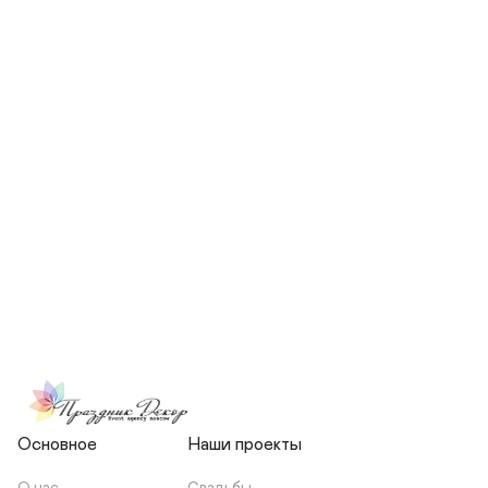
СКОЛЬКО ЧЕЛОВЕК БУДЕТ 
УЧАСТВОВАТЬ В ПОДГОТОВКЕ 
МОЕЙ СВАДЬБЫ?
НЕСЕТЕ ЛИ ВЫ 
ОТВЕТСТВЕННОСТЬ ЗА 
ПОДРЯДЧИКОВ, ИЛИ Я 
ЗАКЛЮЧАЮ С НИМИ 
ОТДЕЛЬНЫЙ ДОГОВОР?
Основное
Наши проекты