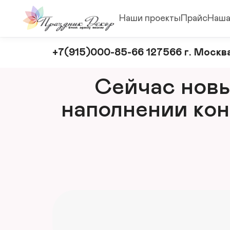
Наши проекты
Прайс
Наша
Оформление
+7(915)000-85-66 127566 г. Москва
и
декорирование
Сейчас новый
мероприятий
наполнении кон