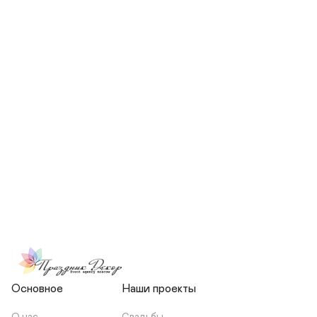
СКОЛЬКО ЧЕЛОВЕК БУДЕТ 
УЧАСТВОВАТЬ В ПОДГОТОВКЕ 
МОЕЙ СВАДЬБЫ?
НЕСЕТЕ ЛИ ВЫ 
ОТВЕТСТВЕННОСТЬ ЗА 
ПОДРЯДЧИКОВ, ИЛИ Я 
ЗАКЛЮЧАЮ С НИМИ 
ОТДЕЛЬНЫЙ ДОГОВОР?
Основное
Наши проекты