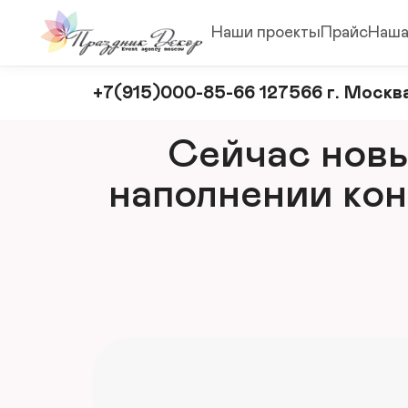
Наши проекты
Прайс
Наша
Оформление
+7(915)000-85-66 127566 г. Москва
и
декорирование
Сейчас новый
мероприятий
наполнении кон