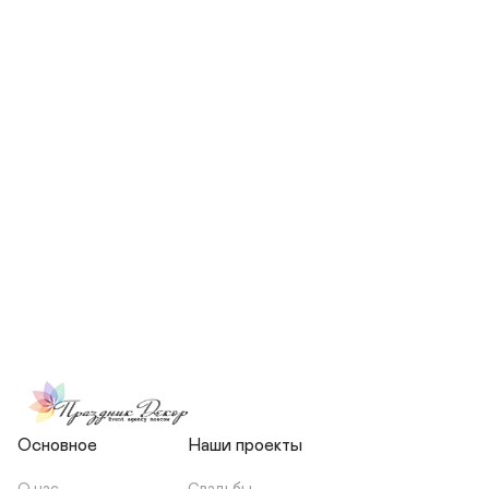
СКОЛЬКО ЧЕЛОВЕК БУДЕТ 
УЧАСТВОВАТЬ В ПОДГОТОВКЕ 
МОЕЙ СВАДЬБЫ?
НЕСЕТЕ ЛИ ВЫ 
ОТВЕТСТВЕННОСТЬ ЗА 
ПОДРЯДЧИКОВ, ИЛИ Я 
ЗАКЛЮЧАЮ С НИМИ 
ОТДЕЛЬНЫЙ ДОГОВОР?
Основное
Наши проекты