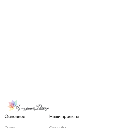
СКОЛЬКО ЧЕЛОВЕК БУДЕТ 
УЧАСТВОВАТЬ В ПОДГОТОВКЕ 
МОЕЙ СВАДЬБЫ?
НЕСЕТЕ ЛИ ВЫ 
ОТВЕТСТВЕННОСТЬ ЗА 
ПОДРЯДЧИКОВ, ИЛИ Я 
ЗАКЛЮЧАЮ С НИМИ 
ОТДЕЛЬНЫЙ ДОГОВОР?
Основное
Наши проекты