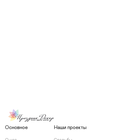
СКОЛЬКО ЧЕЛОВЕК БУДЕТ 
УЧАСТВОВАТЬ В ПОДГОТОВКЕ 
МОЕЙ СВАДЬБЫ?
НЕСЕТЕ ЛИ ВЫ 
ОТВЕТСТВЕННОСТЬ ЗА 
ПОДРЯДЧИКОВ, ИЛИ Я 
ЗАКЛЮЧАЮ С НИМИ 
ОТДЕЛЬНЫЙ ДОГОВОР?
Основное
Наши проекты