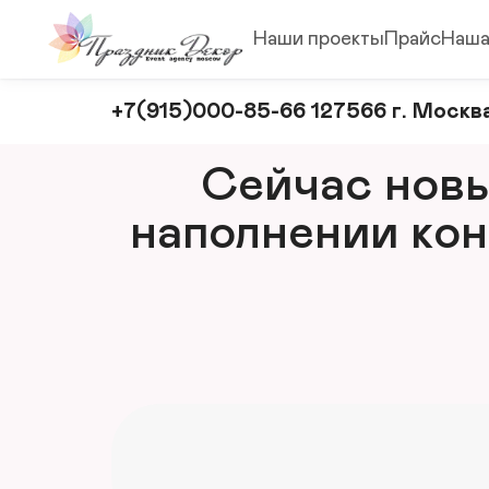
Наши проекты
Прайс
Наша
Оформление
+7(915)000-85-66 127566 г. Москва
и
декорирование
Сейчас новый
мероприятий
наполнении кон