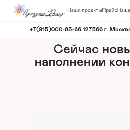
Наши проекты
Прайс
Наша
Оформление
+7(915)000-85-66 127566 г. Москва
и
декорирование
Сейчас новый
мероприятий
наполнении кон