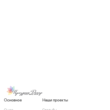
СКОЛЬКО ЧЕЛОВЕК БУДЕТ 
УЧАСТВОВАТЬ В ПОДГОТОВКЕ 
МОЕЙ СВАДЬБЫ?
НЕСЕТЕ ЛИ ВЫ 
ОТВЕТСТВЕННОСТЬ ЗА 
ПОДРЯДЧИКОВ, ИЛИ Я 
ЗАКЛЮЧАЮ С НИМИ 
ОТДЕЛЬНЫЙ ДОГОВОР?
Основное
Наши проекты