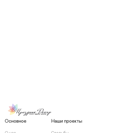
СКОЛЬКО ЧЕЛОВЕК БУДЕТ 
УЧАСТВОВАТЬ В ПОДГОТОВКЕ 
МОЕЙ СВАДЬБЫ?
НЕСЕТЕ ЛИ ВЫ 
ОТВЕТСТВЕННОСТЬ ЗА 
ПОДРЯДЧИКОВ, ИЛИ Я 
ЗАКЛЮЧАЮ С НИМИ 
ОТДЕЛЬНЫЙ ДОГОВОР?
Основное
Наши проекты