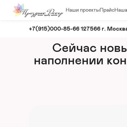
Наши проекты
Прайс
Наша
Оформление
+7(915)000-85-66 127566 г. Москва
и
декорирование
Сейчас новый
мероприятий
наполнении кон