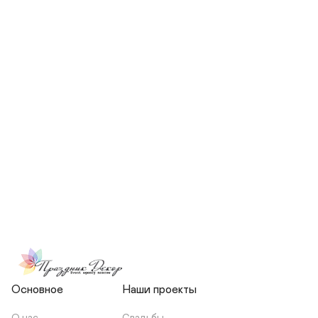
СКОЛЬКО ЧЕЛОВЕК БУДЕТ 
УЧАСТВОВАТЬ В ПОДГОТОВКЕ 
МОЕЙ СВАДЬБЫ?
НЕСЕТЕ ЛИ ВЫ 
ОТВЕТСТВЕННОСТЬ ЗА 
ПОДРЯДЧИКОВ, ИЛИ Я 
ЗАКЛЮЧАЮ С НИМИ 
ОТДЕЛЬНЫЙ ДОГОВОР?
Основное
Наши проекты