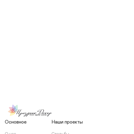
СКОЛЬКО ЧЕЛОВЕК БУДЕТ 
УЧАСТВОВАТЬ В ПОДГОТОВКЕ 
МОЕЙ СВАДЬБЫ?
НЕСЕТЕ ЛИ ВЫ 
ОТВЕТСТВЕННОСТЬ ЗА 
ПОДРЯДЧИКОВ, ИЛИ Я 
ЗАКЛЮЧАЮ С НИМИ 
ОТДЕЛЬНЫЙ ДОГОВОР?
Основное
Наши проекты