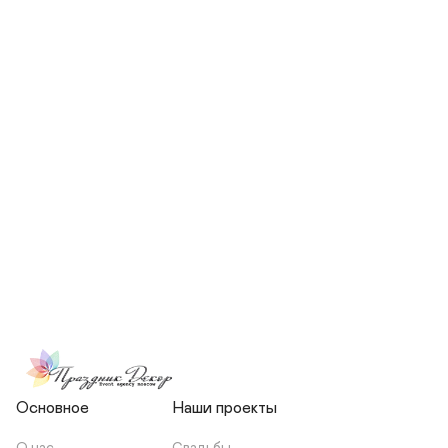
СКОЛЬКО ЧЕЛОВЕК БУДЕТ 
УЧАСТВОВАТЬ В ПОДГОТОВКЕ 
МОЕЙ СВАДЬБЫ?
НЕСЕТЕ ЛИ ВЫ 
ОТВЕТСТВЕННОСТЬ ЗА 
ПОДРЯДЧИКОВ, ИЛИ Я 
ЗАКЛЮЧАЮ С НИМИ 
ОТДЕЛЬНЫЙ ДОГОВОР?
Основное
Наши проекты