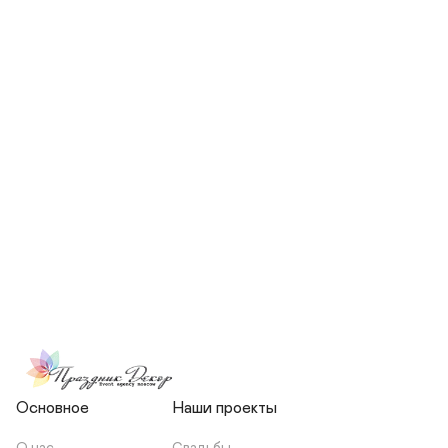
СКОЛЬКО ЧЕЛОВЕК БУДЕТ 
УЧАСТВОВАТЬ В ПОДГОТОВКЕ 
МОЕЙ СВАДЬБЫ?
НЕСЕТЕ ЛИ ВЫ 
ОТВЕТСТВЕННОСТЬ ЗА 
ПОДРЯДЧИКОВ, ИЛИ Я 
ЗАКЛЮЧАЮ С НИМИ 
ОТДЕЛЬНЫЙ ДОГОВОР?
Основное
Наши проекты