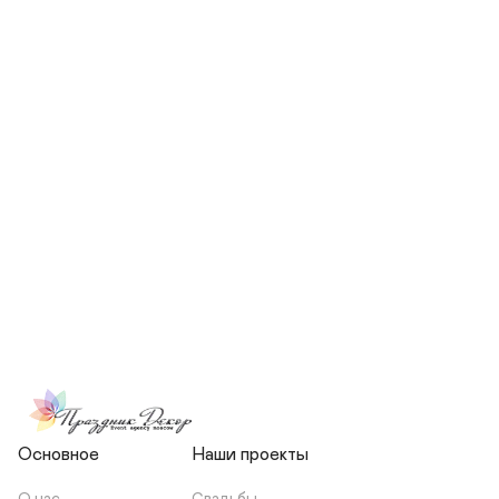
СКОЛЬКО ЧЕЛОВЕК БУДЕТ 
УЧАСТВОВАТЬ В ПОДГОТОВКЕ 
МОЕЙ СВАДЬБЫ?
НЕСЕТЕ ЛИ ВЫ 
ОТВЕТСТВЕННОСТЬ ЗА 
ПОДРЯДЧИКОВ, ИЛИ Я 
ЗАКЛЮЧАЮ С НИМИ 
ОТДЕЛЬНЫЙ ДОГОВОР?
Основное
Наши проекты