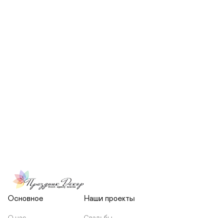
СКОЛЬКО ЧЕЛОВЕК БУДЕТ 
УЧАСТВОВАТЬ В ПОДГОТОВКЕ 
МОЕЙ СВАДЬБЫ?
НЕСЕТЕ ЛИ ВЫ 
ОТВЕТСТВЕННОСТЬ ЗА 
ПОДРЯДЧИКОВ, ИЛИ Я 
ЗАКЛЮЧАЮ С НИМИ 
ОТДЕЛЬНЫЙ ДОГОВОР?
Основное
Наши проекты