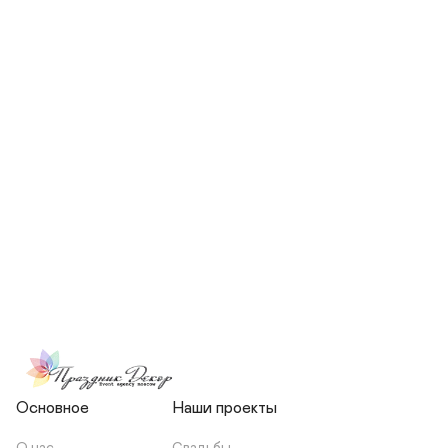
СКОЛЬКО ЧЕЛОВЕК БУДЕТ 
УЧАСТВОВАТЬ В ПОДГОТОВКЕ 
МОЕЙ СВАДЬБЫ?
НЕСЕТЕ ЛИ ВЫ 
ОТВЕТСТВЕННОСТЬ ЗА 
ПОДРЯДЧИКОВ, ИЛИ Я 
ЗАКЛЮЧАЮ С НИМИ 
ОТДЕЛЬНЫЙ ДОГОВОР?
Основное
Наши проекты