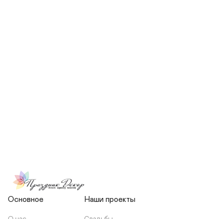
СКОЛЬКО ЧЕЛОВЕК БУДЕТ 
УЧАСТВОВАТЬ В ПОДГОТОВКЕ 
МОЕЙ СВАДЬБЫ?
НЕСЕТЕ ЛИ ВЫ 
ОТВЕТСТВЕННОСТЬ ЗА 
ПОДРЯДЧИКОВ, ИЛИ Я 
ЗАКЛЮЧАЮ С НИМИ 
ОТДЕЛЬНЫЙ ДОГОВОР?
Основное
Наши проекты