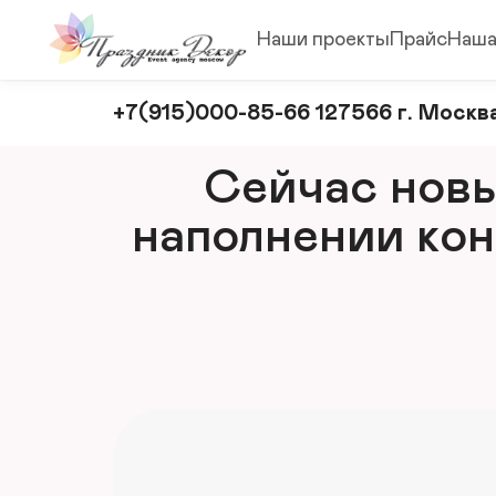
Наши проекты
Прайс
Наша
Оформление
+7(915)000-85-66 127566 г. Москва
и
декорирование
Сейчас новый
мероприятий
наполнении кон