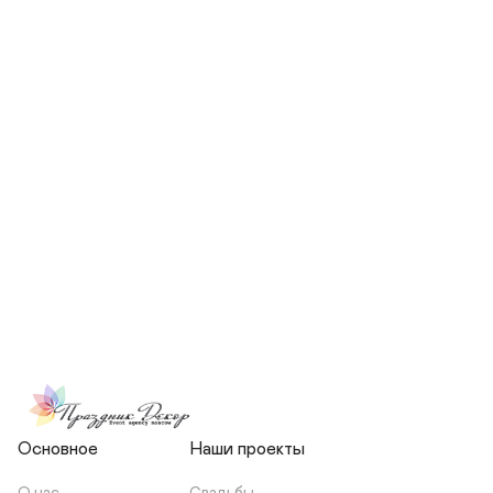
СКОЛЬКО ЧЕЛОВЕК БУДЕТ 
УЧАСТВОВАТЬ В ПОДГОТОВКЕ 
МОЕЙ СВАДЬБЫ?
НЕСЕТЕ ЛИ ВЫ 
ОТВЕТСТВЕННОСТЬ ЗА 
ПОДРЯДЧИКОВ, ИЛИ Я 
ЗАКЛЮЧАЮ С НИМИ 
ОТДЕЛЬНЫЙ ДОГОВОР?
Основное
Наши проекты