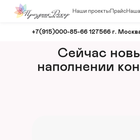
Наши проекты
Прайс
Наша
Оформление
+7(915)000-85-66 127566 г. Москва
и
декорирование
Сейчас новый
мероприятий
наполнении кон