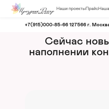
Наши проекты
Прайс
Наша
Оформление
+7(915)000-85-66 127566 г. Москва
и
декорирование
Сейчас новый
мероприятий
наполнении кон