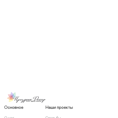
СКОЛЬКО ЧЕЛОВЕК БУДЕТ 
УЧАСТВОВАТЬ В ПОДГОТОВКЕ 
МОЕЙ СВАДЬБЫ?
НЕСЕТЕ ЛИ ВЫ 
ОТВЕТСТВЕННОСТЬ ЗА 
ПОДРЯДЧИКОВ, ИЛИ Я 
ЗАКЛЮЧАЮ С НИМИ 
ОТДЕЛЬНЫЙ ДОГОВОР?
Основное
Наши проекты