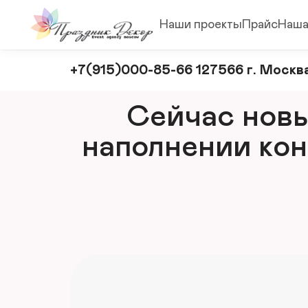
Наши проекты
Прайс
Наша
Оформление
+7(915)000-85-66 127566 г. Москва
и
декорирование
Сейчас новый
мероприятий
наполнении кон