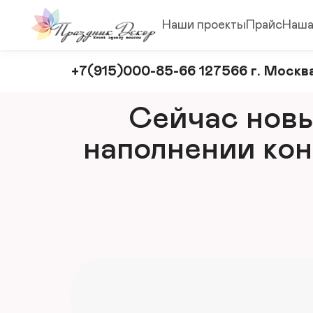
Наши проекты
Прайс
Наша
Оформление
+7(915)000-85-66 127566 г. Москва
и
декорирование
Сейчас новый
мероприятий
наполнении кон