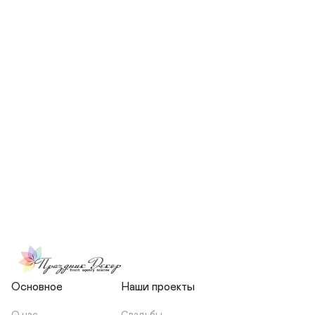
СКОЛЬКО ЧЕЛОВЕК БУДЕТ 
УЧАСТВОВАТЬ В ПОДГОТОВКЕ 
МОЕЙ СВАДЬБЫ?
НЕСЕТЕ ЛИ ВЫ 
ОТВЕТСТВЕННОСТЬ ЗА 
ПОДРЯДЧИКОВ, ИЛИ Я 
ЗАКЛЮЧАЮ С НИМИ 
ОТДЕЛЬНЫЙ ДОГОВОР?
Основное
Наши проекты