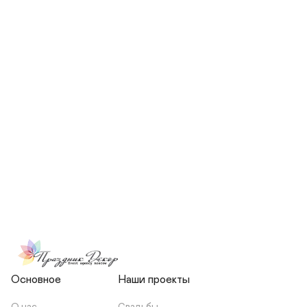
СКОЛЬКО ЧЕЛОВЕК БУДЕТ 
УЧАСТВОВАТЬ В ПОДГОТОВКЕ 
МОЕЙ СВАДЬБЫ?
НЕСЕТЕ ЛИ ВЫ 
ОТВЕТСТВЕННОСТЬ ЗА 
ПОДРЯДЧИКОВ, ИЛИ Я 
ЗАКЛЮЧАЮ С НИМИ 
ОТДЕЛЬНЫЙ ДОГОВОР?
Основное
Наши проекты