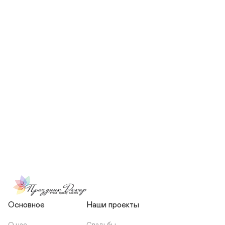
СКОЛЬКО ЧЕЛОВЕК БУДЕТ 
УЧАСТВОВАТЬ В ПОДГОТОВКЕ 
МОЕЙ СВАДЬБЫ?
НЕСЕТЕ ЛИ ВЫ 
ОТВЕТСТВЕННОСТЬ ЗА 
ПОДРЯДЧИКОВ, ИЛИ Я 
ЗАКЛЮЧАЮ С НИМИ 
ОТДЕЛЬНЫЙ ДОГОВОР?
Основное
Наши проекты