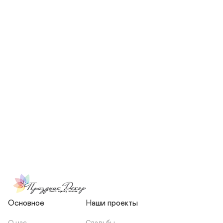
СКОЛЬКО ЧЕЛОВЕК БУДЕТ 
УЧАСТВОВАТЬ В ПОДГОТОВКЕ 
МОЕЙ СВАДЬБЫ?
НЕСЕТЕ ЛИ ВЫ 
ОТВЕТСТВЕННОСТЬ ЗА 
ПОДРЯДЧИКОВ, ИЛИ Я 
ЗАКЛЮЧАЮ С НИМИ 
ОТДЕЛЬНЫЙ ДОГОВОР?
Основное
Наши проекты