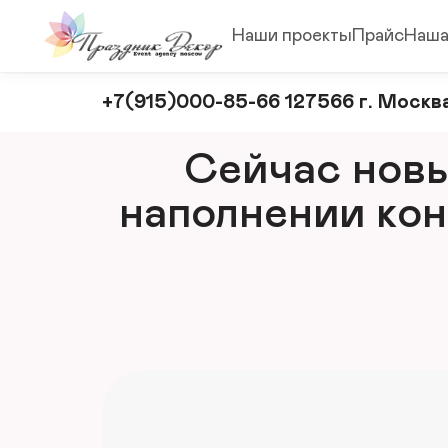
Наши проекты
Прайс
Наша
Оформление
+7(915)000-85-66 127566 г. Москва
и
декорирование
Сейчас новый
мероприятий
наполнении кон