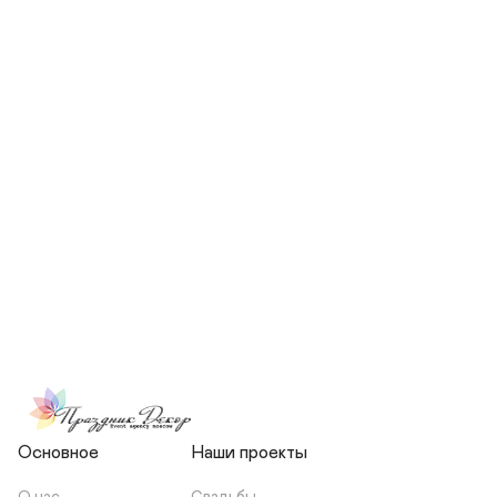
СКОЛЬКО ЧЕЛОВЕК БУДЕТ 
УЧАСТВОВАТЬ В ПОДГОТОВКЕ 
МОЕЙ СВАДЬБЫ?
НЕСЕТЕ ЛИ ВЫ 
ОТВЕТСТВЕННОСТЬ ЗА 
ПОДРЯДЧИКОВ, ИЛИ Я 
ЗАКЛЮЧАЮ С НИМИ 
ОТДЕЛЬНЫЙ ДОГОВОР?
Основное
Наши проекты