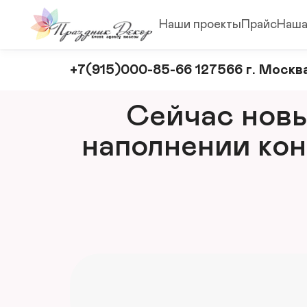
Наши проекты
Прайс
Наша
Оформление
+7(915)000-85-66 127566 г. Москва
и
декорирование
Сейчас новый
мероприятий
наполнении кон