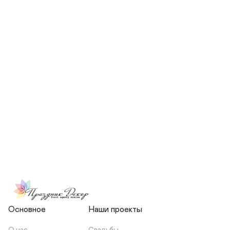
СКОЛЬКО ЧЕЛОВЕК БУДЕТ 
УЧАСТВОВАТЬ В ПОДГОТОВКЕ 
МОЕЙ СВАДЬБЫ?
НЕСЕТЕ ЛИ ВЫ 
ОТВЕТСТВЕННОСТЬ ЗА 
ПОДРЯДЧИКОВ, ИЛИ Я 
ЗАКЛЮЧАЮ С НИМИ 
ОТДЕЛЬНЫЙ ДОГОВОР?
Основное
Наши проекты