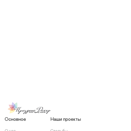
СКОЛЬКО ЧЕЛОВЕК БУДЕТ 
УЧАСТВОВАТЬ В ПОДГОТОВКЕ 
МОЕЙ СВАДЬБЫ?
НЕСЕТЕ ЛИ ВЫ 
ОТВЕТСТВЕННОСТЬ ЗА 
ПОДРЯДЧИКОВ, ИЛИ Я 
ЗАКЛЮЧАЮ С НИМИ 
ОТДЕЛЬНЫЙ ДОГОВОР?
Основное
Наши проекты