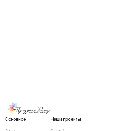
СКОЛЬКО ЧЕЛОВЕК БУДЕТ 
УЧАСТВОВАТЬ В ПОДГОТОВКЕ 
МОЕЙ СВАДЬБЫ?
НЕСЕТЕ ЛИ ВЫ 
ОТВЕТСТВЕННОСТЬ ЗА 
ПОДРЯДЧИКОВ, ИЛИ Я 
ЗАКЛЮЧАЮ С НИМИ 
ОТДЕЛЬНЫЙ ДОГОВОР?
Основное
Наши проекты