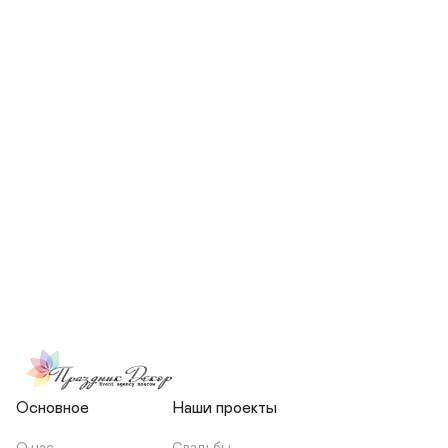
СКОЛЬКО ЧЕЛОВЕК БУДЕТ 
УЧАСТВОВАТЬ В ПОДГОТОВКЕ 
МОЕЙ СВАДЬБЫ?
НЕСЕТЕ ЛИ ВЫ 
ОТВЕТСТВЕННОСТЬ ЗА 
ПОДРЯДЧИКОВ, ИЛИ Я 
ЗАКЛЮЧАЮ С НИМИ 
ОТДЕЛЬНЫЙ ДОГОВОР?
Основное
Наши проекты