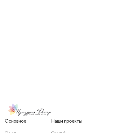
СКОЛЬКО ЧЕЛОВЕК БУДЕТ 
УЧАСТВОВАТЬ В ПОДГОТОВКЕ 
МОЕЙ СВАДЬБЫ?
НЕСЕТЕ ЛИ ВЫ 
ОТВЕТСТВЕННОСТЬ ЗА 
ПОДРЯДЧИКОВ, ИЛИ Я 
ЗАКЛЮЧАЮ С НИМИ 
ОТДЕЛЬНЫЙ ДОГОВОР?
Основное
Наши проекты