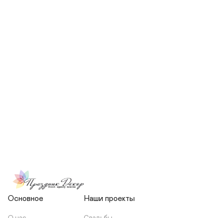
СКОЛЬКО ЧЕЛОВЕК БУДЕТ 
УЧАСТВОВАТЬ В ПОДГОТОВКЕ 
МОЕЙ СВАДЬБЫ?
НЕСЕТЕ ЛИ ВЫ 
ОТВЕТСТВЕННОСТЬ ЗА 
ПОДРЯДЧИКОВ, ИЛИ Я 
ЗАКЛЮЧАЮ С НИМИ 
ОТДЕЛЬНЫЙ ДОГОВОР?
Основное
Наши проекты