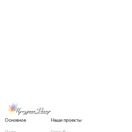
СКОЛЬКО ЧЕЛОВЕК БУДЕТ 
УЧАСТВОВАТЬ В ПОДГОТОВКЕ 
МОЕЙ СВАДЬБЫ?
НЕСЕТЕ ЛИ ВЫ 
ОТВЕТСТВЕННОСТЬ ЗА 
ПОДРЯДЧИКОВ, ИЛИ Я 
ЗАКЛЮЧАЮ С НИМИ 
ОТДЕЛЬНЫЙ ДОГОВОР?
Основное
Наши проекты