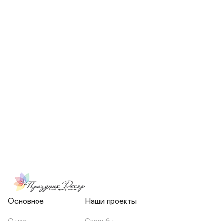
СКОЛЬКО ЧЕЛОВЕК БУДЕТ 
УЧАСТВОВАТЬ В ПОДГОТОВКЕ 
МОЕЙ СВАДЬБЫ?
НЕСЕТЕ ЛИ ВЫ 
ОТВЕТСТВЕННОСТЬ ЗА 
ПОДРЯДЧИКОВ, ИЛИ Я 
ЗАКЛЮЧАЮ С НИМИ 
ОТДЕЛЬНЫЙ ДОГОВОР?
Основное
Наши проекты