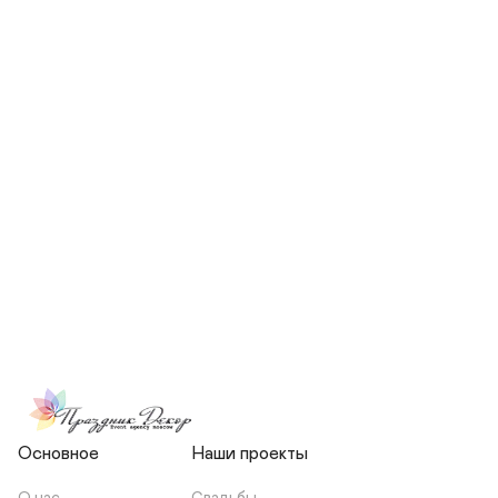
СКОЛЬКО ЧЕЛОВЕК БУДЕТ 
УЧАСТВОВАТЬ В ПОДГОТОВКЕ 
МОЕЙ СВАДЬБЫ?
НЕСЕТЕ ЛИ ВЫ 
ОТВЕТСТВЕННОСТЬ ЗА 
ПОДРЯДЧИКОВ, ИЛИ Я 
ЗАКЛЮЧАЮ С НИМИ 
ОТДЕЛЬНЫЙ ДОГОВОР?
Основное
Наши проекты