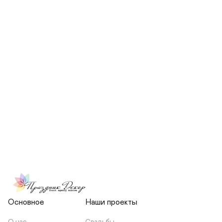
СКОЛЬКО ЧЕЛОВЕК БУДЕТ 
УЧАСТВОВАТЬ В ПОДГОТОВКЕ 
МОЕЙ СВАДЬБЫ?
НЕСЕТЕ ЛИ ВЫ 
ОТВЕТСТВЕННОСТЬ ЗА 
ПОДРЯДЧИКОВ, ИЛИ Я 
ЗАКЛЮЧАЮ С НИМИ 
ОТДЕЛЬНЫЙ ДОГОВОР?
Основное
Наши проекты