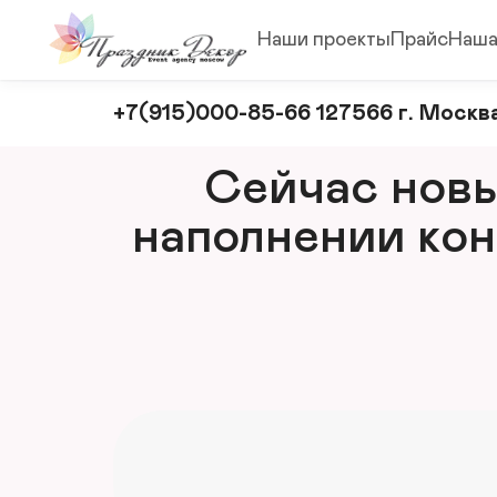
Наши проекты
Прайс
Наша
Оформление
+7(915)000-85-66 127566 г. Москва
и
декорирование
Сейчас новый
мероприятий
наполнении кон