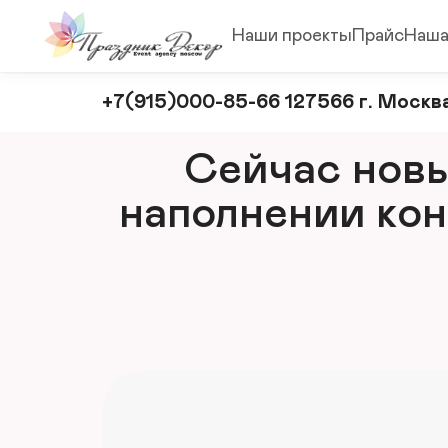
Наши проекты
Прайс
Наша
Оформление
+7(915)000-85-66 127566 г. Москва
и
декорирование
Сейчас новый
мероприятий
наполнении кон