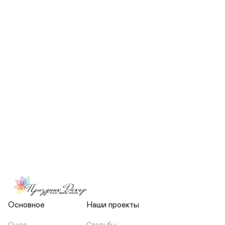
СКОЛЬКО ЧЕЛОВЕК БУДЕТ 
УЧАСТВОВАТЬ В ПОДГОТОВКЕ 
МОЕЙ СВАДЬБЫ?
НЕСЕТЕ ЛИ ВЫ 
ОТВЕТСТВЕННОСТЬ ЗА 
ПОДРЯДЧИКОВ, ИЛИ Я 
ЗАКЛЮЧАЮ С НИМИ 
ОТДЕЛЬНЫЙ ДОГОВОР?
Основное
Наши проекты