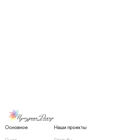
СКОЛЬКО ЧЕЛОВЕК БУДЕТ 
УЧАСТВОВАТЬ В ПОДГОТОВКЕ 
МОЕЙ СВАДЬБЫ?
НЕСЕТЕ ЛИ ВЫ 
ОТВЕТСТВЕННОСТЬ ЗА 
ПОДРЯДЧИКОВ, ИЛИ Я 
ЗАКЛЮЧАЮ С НИМИ 
ОТДЕЛЬНЫЙ ДОГОВОР?
Основное
Наши проекты