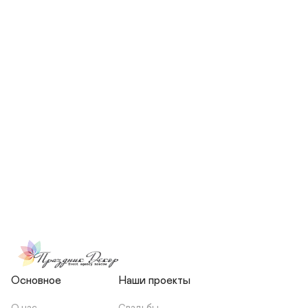
СКОЛЬКО ЧЕЛОВЕК БУДЕТ 
УЧАСТВОВАТЬ В ПОДГОТОВКЕ 
МОЕЙ СВАДЬБЫ?
НЕСЕТЕ ЛИ ВЫ 
ОТВЕТСТВЕННОСТЬ ЗА 
ПОДРЯДЧИКОВ, ИЛИ Я 
ЗАКЛЮЧАЮ С НИМИ 
ОТДЕЛЬНЫЙ ДОГОВОР?
Основное
Наши проекты