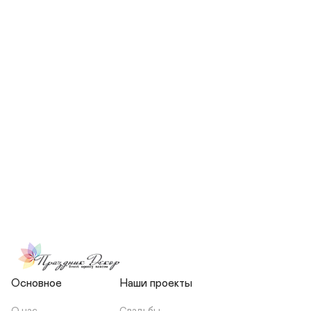
СКОЛЬКО ЧЕЛОВЕК БУДЕТ 
УЧАСТВОВАТЬ В ПОДГОТОВКЕ 
МОЕЙ СВАДЬБЫ?
НЕСЕТЕ ЛИ ВЫ 
ОТВЕТСТВЕННОСТЬ ЗА 
ПОДРЯДЧИКОВ, ИЛИ Я 
ЗАКЛЮЧАЮ С НИМИ 
ОТДЕЛЬНЫЙ ДОГОВОР?
Основное
Наши проекты